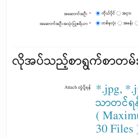
ကိုယ်ပိုင်
အငှား
အဆောက်အဦး
*
တစ်ခုလုံး
အခန်း
အဆောက်အဦးအသုံးပြုဧရိယာ
*
လိုအပ်သည့်စာရွက်စာတမ်းမျ
*.jpg, *.j
Attach တွဲပို့ရန်
သာတင်ရန
( Maxim
30 Files 