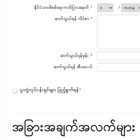
နိုင်ငံသားစိစစ်ရေးကတ်ပြားအမှတ်
*
/
ဆက်သွယ်ရန် လိပ်စာ
*
ဆက်သွယ်ရန်ဖုန်း
*
ဆက်သွယ်ရန် အီးမေးလ်
ပူးတွဲလုပ်ငန်းရှင်များ ဖြည့်စွက်ရန်!
အခြားအချက်အလက်များ