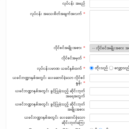
လုပ်ငန်း အမည်
လုပ်ငန်း အသေးစိတ်အချက်အလက်
*
လိုင်စင်အမျိုးအစား
*
လိုင်စင်အမှတ်
*
တိုးသည်
လျှော့သ
လုပ်ငန်းပမာဏ ယခင်နှစ်ထက်
*
ယခင်ဘဏ္ဍာနှစ်အတွင်း ပေးဆောင်ခဲ့သော လိုင်စင်
နှုန်း
*
ယခင်ဘဏ္ဍာနှစ်အတွင်း ခွင့်ပြုခဲ့သည့် ဆိုင်းဘုတ်
အရေအတွက်
ယခင်ဘဏ္ဍာနှစ်အတွင်း ခွင့်ပြုခဲ့သည့် ဆိုင်းဘုတ်
အမျိုးအစား
ယခင်ဘဏ္ဍာနှစ်အတွင်း ပေးဆောင်ခဲ့သော
ဆိုင်းဘုတ်ကြေး