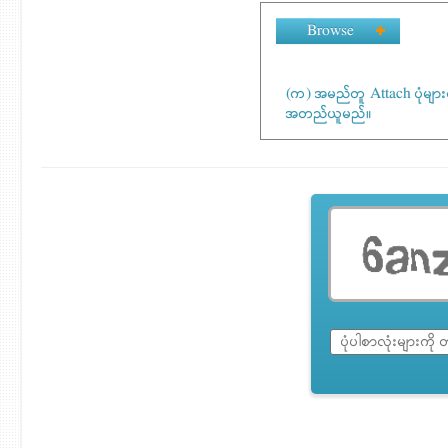
Browse
(က) အမည်တူ Attach ပုံမျာ
အတည်ယူမည်။