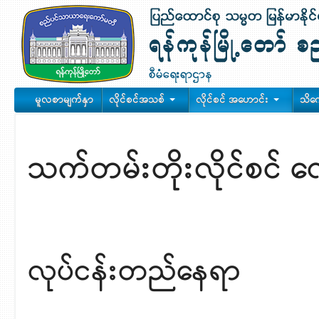
မူလစာမျက်နှာ
လိုင်စင်အသစ်
လိုင်စင် အဟောင်း
သိက
သက်တမ်းတိုးလိုင်စင် လ
လုပ်ငန်းတည်နေရာ