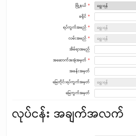
မြို့နယ်
*
ခရိုင်
*
ရပ်ကွက်အမည်
*
လမ်းအမည်
*
အိမ်ရာအမည်
အဆောက်အအုံအမှတ်
*
အခန်းအမှတ်
မြေတိုင်းရပ်ကွက်အမှတ်
မြေကွက်အမှတ်
လုပ်ငန်း အချက်အလက်