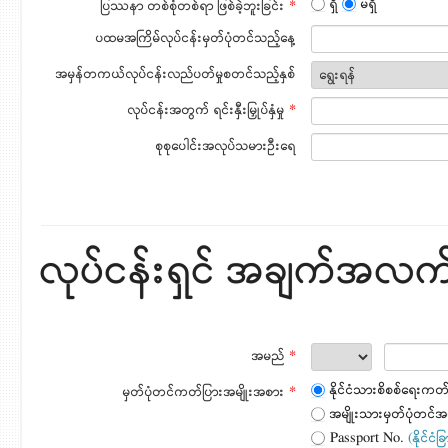
ရှိ
မရှိ
ပြဿနာ တစ်စုံတစ်ရာ ဖြစ်ခဲ့ဘူးခြင်း
*
ပထမအကြိမ်လုပ်ငန်းမှတ်ပုံတင်သည့်နေ့
အမှန်တကယ်လုပ်ငန်းလည်ပတ်မှုစတင်သည့်နှစ်
လုပ်ငန်းအတွက် ရင်းနှီးမြှုပ်နှံမှု
*
စုစုပေါင်းအလုပ်သမားဦးရေ
လုပ်ငန်းရှင် အချက်အလက
အမည်
*
နိုင်ငံသားစိစစ်ရေးကတ
မှတ်ပုံတင်ကတ်ပြားအမျိုးအစား
*
အမျိုးသားမှတ်ပုံတင်အ
Passport No.
(နိုင်ငံ