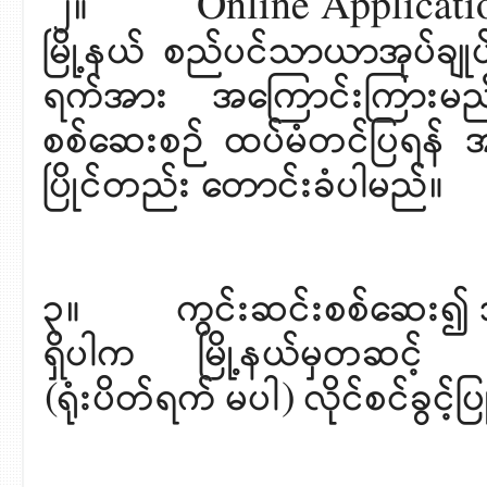
၂။ Online Application လ
မြို့နယ် စည်ပင်သာယာအုပ်ချုပ်
ရက်အား အကြောင်းကြားမည်ဖ
စစ်ဆေးစဉ် ထပ်မံတင်ပြရန
ပြိုင်တည်း တောင်းခံပါမည်။
၃။ ကွင်းဆင်းစစ်ဆေး၍ အချက
ရှိပါက မြို့နယ်မှတဆင့် ခ
(ရုံးပိတ်ရက် မပါ) လိုင်စင်ခွင