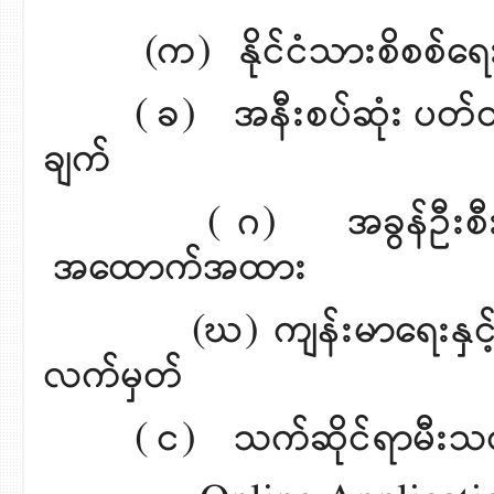
(က) နိုင်ငံသားစိစစ်ရေးကတ်
( ခ) အနီးစပ်ဆုံး ပတ်ဝန်း
ချက်
( ဂ) အခွန်ဦးစီးဌာန၏
အထောက်အထား
(ဃ) ကျန်းမာရေးနှင့်အား
လက်မှတ်
( င) သက်ဆိုင်ရာမီးသတ်ဌာ