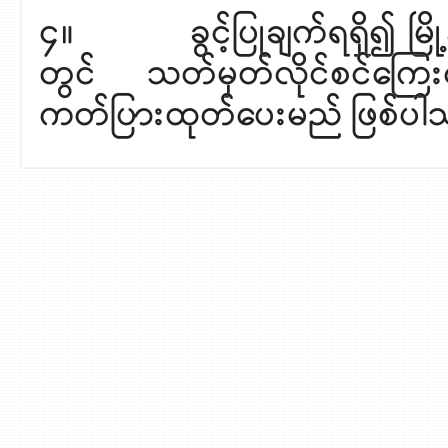
၄။ ခွင့်ပြုချက်ရရှိ၍ မြို့
တွင် သတ်မှတ်လိုင်စင်ကြေး
ကတ်ပြားထုတ်ပေးမည် ဖြစ်ပါ