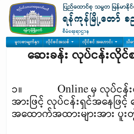
မူလစာမျက်နှာ
လိုင်စင်အသစ်
လိုင်စင် အဟောင်း
သိက
ဆေးခန်း လုပ်ငန်းလိုင
၁။ Online မှ လုပ်ငန်းလိ
အားဖြင့် လုပ်ငန်းရှင်အနေဖြင့
အထောက်အထားများအား ပူးတွ