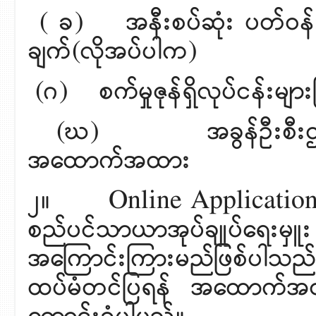
( ခ) အနီးစပ်ဆုံး ပတ်ဝန်
ချက်(လိုအပ်ပါက)
(ဂ) စက်မှုဇုန်ရှိလုပ်ငန်းမျာ
(ဃ) အခွန်ဦးစီးဌာန၏
အထောက်အထား
၂။ Online Application လက
စည်ပင်သာယာအုပ်ချုပ်ရေးမှူး
အကြောင်းကြားမည်ဖြစ်ပါသည်
ထပ်မံတင်ပြရန် အထောက်အထ