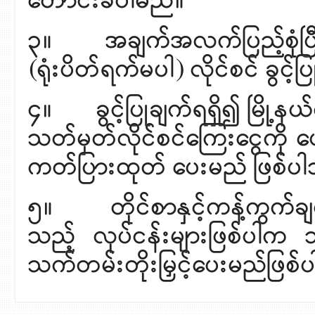
တောင်းခံပါမည်။
၃။ အချက်အလက်ပြည့်စုံပြီး
(ရုံးပိတ်ရက်မပါ) လိုင်စင် ခွ
၄။ ခွင့်ပြုချက်ရရှိ၍ မြို့နယ
သတ်မှတ်လိုင်စင်ကြေးငွေကို ပ
ကတ်ပြားထုတ် ပေးမည် ဖြစ်ပ
၅။ တိုင်စာနှင့်ကန့်ကွက်ချက
သည့် လုပ်ငန်းများဖြစ်ပါက 
သက်တမ်းတိုးမြှင့်ပေးမည်ဖြစ