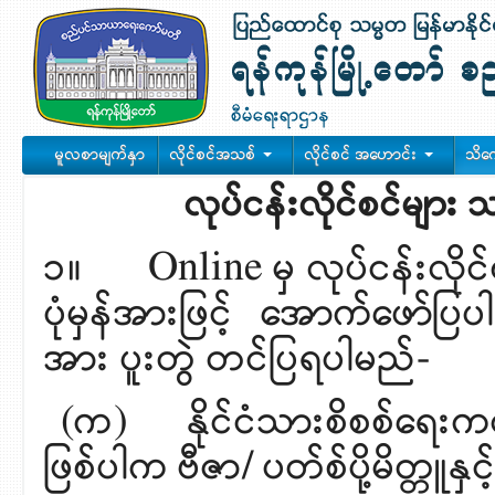
မူလစာမျက်နှာ
လိုင်စင်အသစ်
လိုင်စင် အဟောင်း
သိက
လုပ်ငန်းလိုင်စင်များ
၁။ Online မှ လုပ်ငန်းလိုင
ပုံမှန်အားဖြင့် အောက်ဖော
အား ပူးတွဲ တင်ပြရပါမည်-
(က) နိုင်ငံသားစိစစ်ရေးကတ်မိတ
ဖြစ်ပါက ဗီဇာ/ ပတ်စ်ပို့မိတ္တ