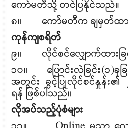
ကော်မတီသို့ တင်ပြနိုင်သည်။
၈။ ကော်မတီက ချမှတ်ထား
ကုန်ကျစရိတ်
၉။ လိုင်စင်လျှောက်ထားခြင်
၁၀။ ပြောင်းလဲခြင်း(၁)ခုခြင
အတွင်း ခွင့်ပြုလိုင်စင်နှုန
ရန် ဖြစ်ပါသည်။
လိုအပ်သည့်ပုံစံများ
၁၁။ Online မှသာ လျှောက