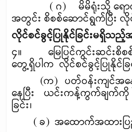
( ဂ) မိမိရုံးသို့ ရောက်
အတွင်း စိစစ်ဆောင်ရွက်ပြီး လိ
လိုင်စင်ခွင့်ပြုနိုင်ခြင်းမရှိသည
၄။
မြေပြင်ကွင်းဆင်းစိ
တွေ့ရှိပါက လိုင်စင်ခွင့်ပြုနိုင်ခြ
(က) ပတ်ဝန်းကျင်အနှောင့်အ
နေပြီး ယင်းကန့်ကွက်ချက်ကို
ခြင်း၊
( ခ) အထောက်အထားပြည့်စုံမ