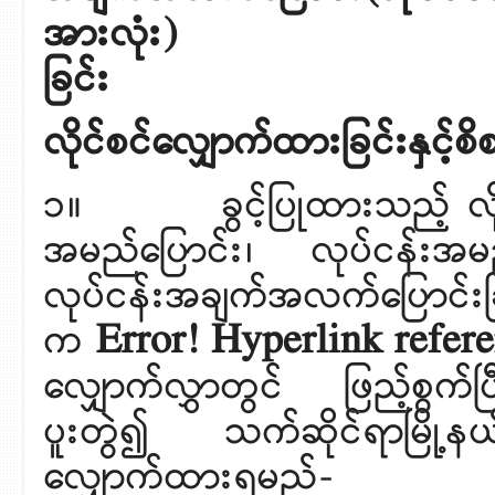
အားလုံး) လျှောက်
ခြင်း
လိုင်စင်လျှောက်ထားခြင်းနှင့်စ
၁။ ခွင့်ပြုထားသည့် လိုင်စ
အမည်ပြောင်း၊ လုပ်ငန်းအမည်
လုပ်ငန်းအချက်အလက်ပြောင်း
က
Error! Hyperlink refere
လျှောက်လွှာတွင် ဖြည့်စွ
ပူးတွဲ၍ သက်ဆိုင်ရာမြို့
လျှောက်ထားရမည်-