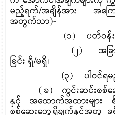
က အောက်ပါအချက်များကို ကွ
မည့်ရက်/အချိန်အား အကြောင
အတွက်သာ)-
(၁) ပတ်ဝန်းကျင်ကန့်က
(၂) အခြားမြေ/ဉပစာ
ခြင်း ရှိ/မရှိ၊
(၃) ပါဝင်ရမည့် အထောက်
( ခ) ကွင်းဆင်းစစ်ဆေးပြီ
နှင့် အထောက်အထားများ စိစ
စစ်ဆေးတွေ့ရှိချက်နှင့်အတူ ခရ