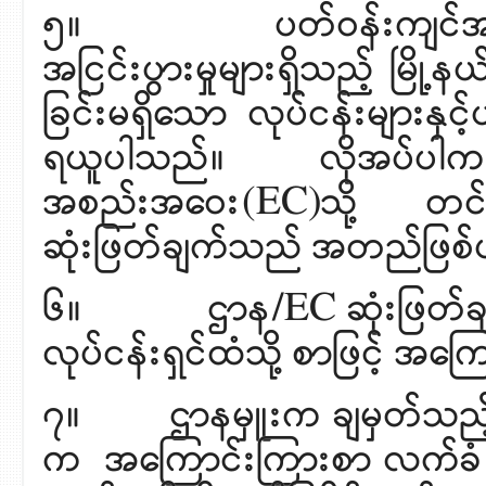
၅။ ပတ်ဝန်းကျင်အနှောင့်အ
အငြင်းပွားမှုများရှိသည့် မြို့နယ်
ခြင်းမရှိသော လုပ်ငန်းများနှင
ရယူပါသည်။ လိုအပ်ပ
အစည်းအဝေး(EC)သို့ တင်ပ
ဆုံးဖြတ်ချက်သည် အတည်ဖြစ
၆။ ဌာန/EC ဆုံးဖြတ်ချက်အရ လ
လုပ်ငန်းရှင်ထံသို့ စာဖြင့် အ
၇။ ဌာနမှူးက ချမှတ်သည့် အမိ
က အကြောင်းကြားစာ လက်ခံ ရရ