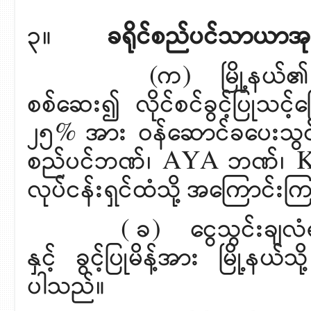
၃။
ခရိုင်စည်ပင်သာယာအုပ်
(က) မြို့နယ်၏ တင်ပြခ
စစ်ဆေး၍ လိုင်စင်ခွင့်ပြုသင့်က
၂၅% အား ဝန်ဆောင်ခပေးသွင်းရန်
စည်ပင်ဘဏ်၊ AYA ဘဏ်၊ KBZ 
လုပ်ငန်းရှင်ထံသို့ အကြောင်
( ခ) ငွေသွင်းချလံရရှိပါက
နှင့် ခွင့်ပြုမိန့်အား မြို့နယ
ပါသည်။