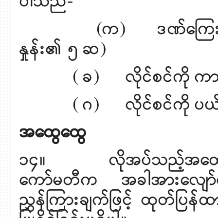
ပါသည်-
(က) ဒဏ်ကြေးငွေ တပ်ရိ
နှုန်း၏ ၅ ဆ)
( ခ) လိုင်စင်ကို ကာလအကန
( ဂ) လိုင်စင်ကို ပယ်ဖျ
အထွေထွေ
၁၄။ လိုအပ်သည့်အထောက်အထ
ကော်မတီက အခါအားလျော်စွာ
ညွှန်ကြားချက်ဖြင့် ထုတ်ပြန်ထာ