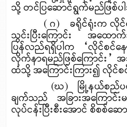
သို့ တင်ပြဆောင်ရွက်မည်ဖြစ်
( ဂ) ခရိုင်ရုံးက လိုင်စင
သွင်းပြီးကြောင်း အထောက်အထ
ပြန်လည်ရရှိပါက “လိုင်စင်
လိုက်နာရမည်ဖြစ်ကြောင်း” အသိပ
ထံသို့ အကြောင်းကြား၍ လိုင
(ဃ) မြို့နယ်စည်ပင်သ
ချက်သည် အခြားအကြောင်းမ
လုပ်ငန်းပြီးစီးအောင် စိစစ်ဆ