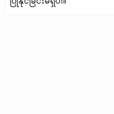
ပြုနိုင်ခြင်းမရှိပါ။