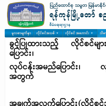
မူလစာမျက်နှာ
လိုင်စင်အသစ်
လိုင်စင် အဟောင်း
သိက
ခွင့်ပြုထားသည့် လိုင်စင်မ
ပြောင်း၊
လုပ်ငန်းအမည်ပြောင်း၊ လုပ
အတွက်
အချက်အလက်ပြောင်း(လိုင်စင်