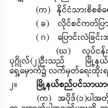
(က) နိုင်ငံသားစိစစ်ရေး
( ခ) လိုင်စင်ကတ်ပြားမူရင
( ဂ) ပြောင်းလဲခြင်း
(ဃ) လုပ်ငန်းရှင်အမည
ပုဂ္ဂိုလ်(၂)ဦးသည် မြို့န
ရှေ့မှောက်၌ လက်မှတ်ရေးထိုးရ
၂။
မြို့နယ်စည်ပင်သာယ
(က) အပိုဒ်(၁)ပါအတိုင်း အ