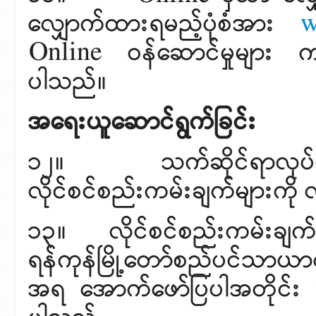
လျှောက်ထားရမည့်ပုံစံအား
w
Online ဝန်ဆောင်မှုများ က
ပါသည်။
အရေးယူဆောင်ရွက်ခြင်း
၁၂။ သက်ဆိုင်ရာလုပ်ငန်
လိုင်စင်စည်းကမ်းချက်များကို
၁၃။ လိုင်စင်စည်းကမ်းချက်အ
ရန်ကုန်မြို့တော်စည်ပင်သာယ
အရ အောက်ဖော်ပြပါအတိုင်း 