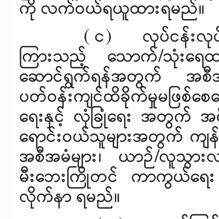
ကို လက်ဝယ်ရယူထားရမည်။
( င) လုပ်ငန်းလုပ်ကိုင်ခ
ကြားသည့် သောက်/သုံးရေထား
ဆောင်ရွက်ရန်အတွက် အစီအမံ
ပတ်ဝန်းကျင်ထိခိုက်မှုမဖြစ်စ
ရေးနှင့် လုံခြုံရေး အတွက်
ရောင်းဝယ်သူများအတွက် ကျန်းမ
အစီအမံများ၊ ယာဉ်/လူသွားလမ်
မီးဘေးကြိုတင် ကာကွယ်ရေး 
လိုက်နာ ရမည်။