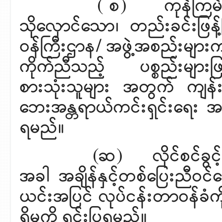
( စ) ကုန်ကြမ်းအဖြစ်
သိုလှောင်သော၊ တည်းခင်းဖြန
ဝန်ကြီးဌာန/ အဖွဲ့အစည်းများက 
ကိုက်ညီသည့် ပစ္စည်းများဖ
စားသုံးသူများ အတွက် ကျန်း
ဘေးအန္တရာယ်ကင်းရှင်းရေး အစီအ
ရမည်။
(ဆ) လိုင်စင်ခွင့်ပြုထာ
အခါ အချိန်နှင့်တစ်ပြေးညီဝင
ယင်းအပြင် လုပ်ငန်းတာဝန်ခံက
ရှိမှုကို ရှင်းပြရမည်။