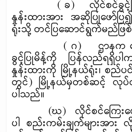
( ခ) လိုင်စင်ခွင့်ပြုနို
နှုန်းထားအား အဆိုပြုဖော်ပြ၍
ရုံးသို့ တင်ပြဆောင်ရွ
( ဂ) ဌာနက ပေးပို့သည့် 
ခွင့်ပြုမိန့်ကို ပြန်လည်ရရှိ
နှုန်းထားကို မြို့နယ်ရုံး၊
တွင်) မြို့နယ်မှတစ်ဆင့် လုပ်
ပါသည်။
(ဃ) လိုင်စင်ကြေးပေးသွင
ပါ စည်းကမ်းချက်များအား လ