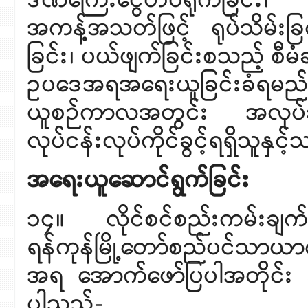
ဒဏ်ကြေးငွေတပ်ရိုက်ခြင
အကန့်အသတ်ဖြင့် ရုပ်သိမ်းခြင
ခြင်း၊ ပယ်ဖျက်ခြင်းစသည့် စီမံ
ဥပဒေအရအရေးယူခြင်းခံရမည်။ 
ယူစဉ်ကာလအတွင်း အလုပ်
လုပ်ငန်းလုပ်ကိုင်ခွင့်ရရှိသူန
အရေးယူဆောင်ရွက်ခြင်း
၁၄။ လိုင်စင်စည်းကမ်းချက်အ
ရန်ကုန်မြို့တော်စည်ပင်သာယ
အရ အောက်ဖော်ပြပါအတိုင်း 
ပါသည်-