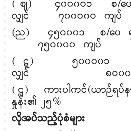
( ဈ) ၄၀၀၀၀၁ စ/ပေ မ
လျှင် ၇၀၀၀၀၀ ကျပ်
(ည) ၄၅၀၀၀၁ စ/ပေ မှ ၅
၇၅၀၀၀၀ ကျပ်
( ဋ) ၅၀၀၀၀၁ စ/
လျှင် ၈၀၀၀၀၀
( ဌ) ကားပါကင်(ယာဉ်ရပ်နာ
နှုန်း၏ ၂၅%
လိုအပ်သည့်ပုံစံများ