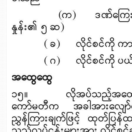
(က) ဒဏ်ကြေးငွေ တပ်ရိ
နှုန်း၏ ၅ ဆ)
( ခ) လိုင်စင်ကို ကာလအကန
( ဂ) လိုင်စင်ကို ပယ်ဖျ
အထွေထွေ
၁၅။ လိုအပ်သည့်အထောက်အထ
ကော်မတီက အခါအားလျော်စွာ
ညွှန်ကြားချက်ဖြင့် ထုတ်ပြန်ထ
သည့်လုပ်ငန်းများအား လိုင်စင်ခွင့