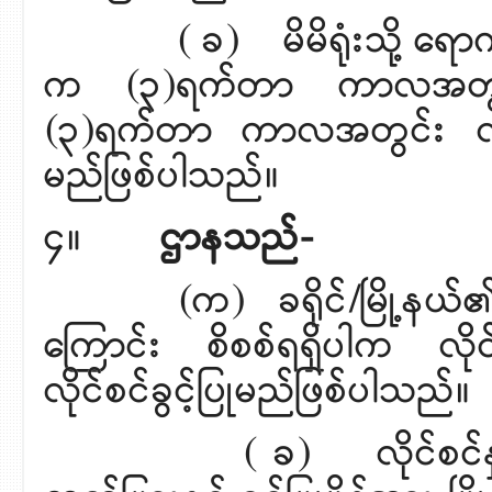
( ခ) မိမိရုံးသို့ ရောက်ရှိ
က (၃)ရက်တာ ကာလအတွင်း၊
(၃)ရက်တာ ကာလအတွင်း လုပ်င
မည်ဖြစ်ပါသည်။
၄။
ဌာနသည်-
(က) ခရိုင်/မြို့နယ်၏ တင်ပ
ကြောင်း စိစစ်ရရှိပါက လိ
လိုင်စင်ခွင့်ပြုမည်ဖြစ်ပါသည်။
( ခ) လိုင်စင်နှုန်းထားဖ