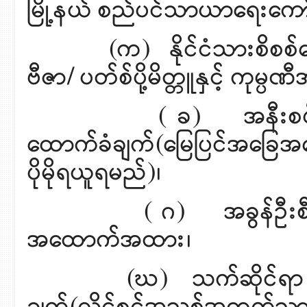
မြို့နယ် စည်ပင်သာယာရေးကော
(က) နိုင်ငံသားစိစစ်ရေးကတ
ဗီဇာ/ ပတ်စ်ပို့မိတ္တူနှင့် ကု
( ခ) အနီးစပ်ဆုံးပတ်
ထောက်ခံချက်(မြေပြင်အခြ
ပိုမိုရယူရမည်)၊
( ဂ) အခွန်ဦးစီးဌာန၏
အထောက်အထား၊
(ဃ) သက်ဆိုင်ရာ မီးသတ