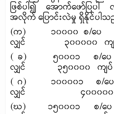
ဖြစ်ပါ၍ အောက်ဖော်ပြပါ လို
အလိုက် ပြောင်းလဲမှု ရှိနိုင်ပါသ
(က) ၁၀၀၀၀ စ/ပေ မှ
လျှင် ၃၀၀၀၀၀ ကျပ
( ခ) ၅၀၀၀၁ စ/ပေ မှ
လျှင် ၃၅၀၀၀၀ ကျပ်
( ဂ) ၁၀၀၀၀၁ စ/ပေ မ
လျှင် ၄၀၀၀၀၀ 
(ဃ) ၁၅၀၀၀၁ စ/ပေ မှ