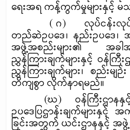
ရေးအရ ကန့်ကွက်မှုများနှင့် မ
( ဂ) လုပ်ငန်းလုပ်ကိုင်
တည်ဆဲဥပဒေ၊ နည်းဥပဒေ၊ အမိန်
အဖွဲ့အစည်းများ၏ အခါအား
ညွှန်ကြားချက်များနှင့် ဝန်က
ညွှန်ကြားချက်များ၊ စည်းမျဉ်
တိကျစွာ လိုက်နာရမည်။
(ဃ) ဝန်ကြီးဌာနနှင့် အု
ဥပဒေပြဌာန်းချက်များနှင့် အကျ
ခြင်းအတွက် ယင်းဌာနနှင့် အဖွဲ့