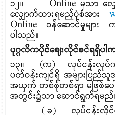
၁၂။ Online မှသာ လျှောက
လျှောက်ထားရမည့်ပုံစံအား
w
Online ဝန်ဆောင်မှုများ က
ပါသည်။
ပုဂ္ဂလိကပိုင်ဈေးလိုင်စင်ရရှိ
၁၃။ (က) လုပ်ငန်းလုပ်ကိုင
ပတ်ဝန်းကျင်ရှိ အများပြည်သူ
အယှက် တစ်စုံတစ်ရာ မဖြစ်ပေါ်
အတွင်း၌သာ ဆောင်ရွက်ရမည်
( ခ) လုပ်ငန်းလိုင်စင်သည် ပိ