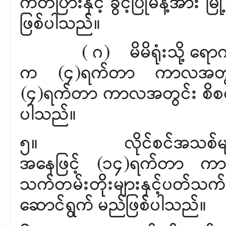
ကတ်ပြားနှင့် ခွင့်ပြုမိန့်အား မ
ဖြစ်ပါသည်။
( ဂ) မိမိရုံးသို့ ရောက်ရှိ
က (၄)ရက်တာ ကာလအတွင်း၊
(၄)ရက်တာ ကာလအတွင်း စိစစ်ဆော
ပါသည်။
၅။ လိုင်စင်အသစ်များနှင့
အနေဖြင့် (၁၄)ရက်တာ ကာလ
သက်တမ်းတိုးများနှင့်ပတ်သ
ဆောင်ရွက် မည်ဖြစ်ပါသည်။