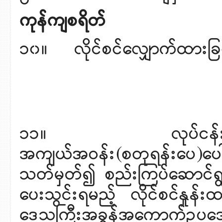
ကုန်ကျစရိတ်
၁၀။ လိုင်စင်လျှောက်ထားခြင
၁၁။ လုပ်ငန်းဆော
အကျယ်အဝန်း(စတုရန်းပေ)ပေ
သတ်မှတ်၍ စည်းကြပ်ဆောင်ရွ
ပေးသွင်းရမည့် လိုင်စင်နှုန်
ဒေသကြီးအခွန်အကောက်ဉပဒေအရ