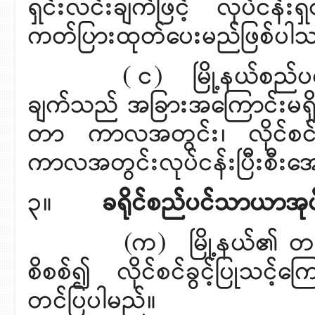
ရှင်းလင်းချက်ဖြင့် လုပ်ငန်း
ကတ်ပြားထုတ်ပေးမည်ဖြစ်ပါ
( င) မြို့နယ်စည်ပင်
ချက်သည် အခြားအကြောင်းမရှိ
တာ ကာလအတွင်း၊ လိုင်စင်
ကာလအတွင်းလုပ်ငန်းပြီးစီးအေ
၃။
ခရိုင်စည်ပင်သာယာအုပ်
(က) မြို့နယ်၏ တင်ပြ
စိစစ်၍ လိုင်စင်ခွင့်ပြုသင
တင်ပြပါမည်။