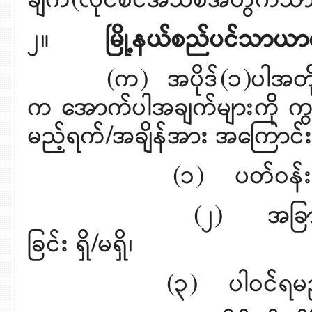
ချက်(လိုင်စင်အသစ်အတွက်သ
၂။
မြို့နယ်စည်ပင်သာယ
(က) အပိုဒ်(၁)ပါအတိုင်း အ
က အောက်ပါအချက်များကို ကွ
မည့်ရက်/အချိန်အား အကြောင်
(၁) ပတ်ဝန်းကျင်ကန့်က
(၂) အခြားမြေ/ဉပစာ
ခြင်း ရှိ/မရှိ၊
(၃) ပါဝင်ရမည့် အထောက်