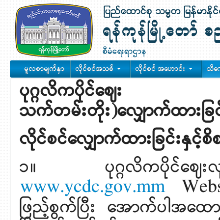
မူလစာမျက်နှာ
လိုင်စင်အသစ်
လိုင်စင် အဟောင်း
သိက
ပုဂ္ဂလိကပိ
သက်တမ်းတိုး)လျှောက်ထားခြင်းနှင
လိုင်စင်လျှောက်ထားခြင်းနှင့်စ
၁။ ပုဂ္ဂလိကပိုင်ဈေးလုပ်င
www.ycdc.gov.mm
Websit
ဖြည့်စွက်ပြီး အောက်ပါအထေ