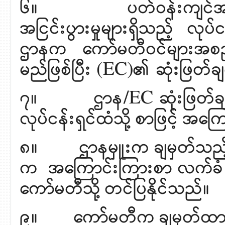
၆။ ပတ်ဝန်းကျင်အနှောင့်အ
အငြင်းပွားမှုများရှိသည့် လု
ဌာနက ကော်မတီဝင်များအစည်
မည်ဖြစ်ပြီး (EC)၏ ဆုံးဖြတ
၇။ ဌာန/EC ဆုံးဖြတ်ချက်အရ လ
လုပ်ငန်းရှင်ထံသို့ စာဖြင့် အ
၈။ ဌာနမှူးက ချမှတ်သည့် အမိ
က အကြောင်းကြားစာ လက်ခံ ရရ
ကော်မတီသို့ တင်ပြနိုင်သည်။
၉။ ကော်မတီက ချမှတ်ထား