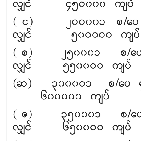
လျှင် ၄၅၀၀၀၀ ကျပ်
( င) ၂၀၀၀၀၁ စ/ပေ မ
လျှင် ၅၀၀၀၀၀ ကျပ်
( စ) ၂၅၀၀၀၁ စ/ပေ မ
လျှင် ၅၅၀၀၀၀ ကျပ်
(ဆ) ၃၀၀၀၀၁ စ/ပေ မှ ၃
၆၀၀၀၀၀ ကျပ်
( ဇ) ၃၅၀၀၀၁ စ/ပေ မ
လျှင် ၆၅၀၀၀၀ ကျပ်