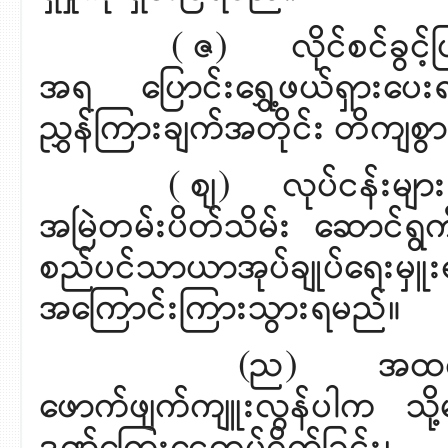
( ဇ) လိုင်စင်ခွင့်ပြုထ
အရ ပြောင်းရွှေ့ဖယ်ရှား
ညွှန်ကြားချက်အတိုင်း တိကျစွ
( စျ) လုပ်ငန်းများ ပိတ်သ
အမြဲတမ်းပိတ်သိမ်း ဆောင်ရွ
စည်ပင်သာယာအုပ်ချုပ်ရေးမှူးရု
အကြောင်းကြားသွားရမည်။
(ည) အထက်ပါ သတ်မှ
ဖောက်ဖျက်ကျူးလွန်ပါက သို